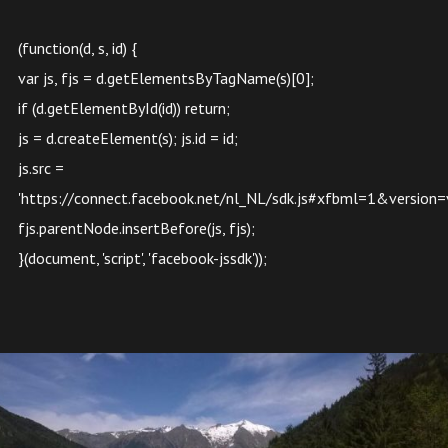
(function(d, s, id) {
var js, fjs = d.getElementsByTagName(s)[0];
if (d.getElementById(id)) return;
js = d.createElement(s); js.id = id;
js.src =
'https://connect.facebook.net/nl_NL/sdk.js#xfbml=1&version=v
fjs.parentNode.insertBefore(js, fjs);
}(document, 'script', 'facebook-jssdk'));